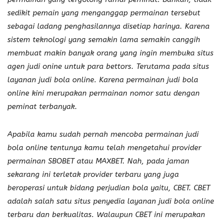
sedikit pemain yang menganggap permainan tersebut
sebagai ladang penghasilannya disetiap harinya. Karena
sistem teknologi yang semakin lama semakin canggih
membuat makin banyak orang yang ingin membuka situs
agen judi onine untuk para bettors. Terutama pada situs
layanan judi bola online. Karena permainan judi bola
online kini merupakan permainan nomor satu dengan
peminat terbanyak.
Apabila kamu sudah pernah mencoba permainan judi
bola online tentunya kamu telah mengetahui provider
permainan SBOBET atau MAXBET. Nah, pada jaman
sekarang ini terletak provider terbaru yang juga
beroperasi untuk bidang perjudian bola yaitu, CBET. CBET
adalah salah satu situs penyedia layanan judi bola online
terbaru dan berkualitas. Walaupun CBET ini merupakan