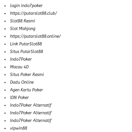
login indo7poker
https://putarslot88.club/
Slot88 Resmi
Slot Mahjong
https://putarslot88.online/
Link PutarSlot88
Situs PutarSlot88
Indo7Poker
Macau 4D
Situs Poker Resmi
Dadu Online
Agen Kartu Poker
IDN Poker
Indo7Poker Alternatif
Indo7Poker Alternatif
Indo7Poker Alternatif
vipwin88