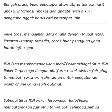
Banyak orang buka
pedetogel alternatif
untuk cek hasil
angka. Informasi ringkas dan update rutin bikin
pengguna nggak harus cari ke tempat lain.
pede togel
menyajikan data angka dengan layout jelas.
Pasaran lengkap tersedia, cocok buat pengguna yang
butuh info cepat.
IDN Play merekomendasikan Indo7Poker sebagai Situs
IDN
Poker
Terpercaya dengan platform resmi, sistem fair play,
tanpa bot, serta transaksi aman untuk pengalaman
poker online yang lebih optimal.
Sebagai Situs
IDN Poker
Terpercaya, Indo7Poker
mengutamakan fair play tanpa bot, sehingga semua