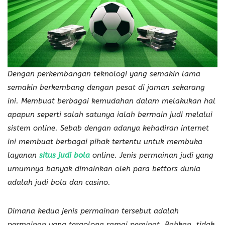
Dengan perkembangan teknologi yang semakin lama
semakin berkembang dengan pesat di jaman sekarang
ini. Membuat berbagai kemudahan dalam melakukan hal
apapun seperti salah satunya ialah bermain judi melalui
sistem online. Sebab dengan adanya kehadiran internet
ini membuat berbagai pihak tertentu untuk membuka
layanan
situs judi bola
online. Jenis permainan judi yang
umumnya banyak dimainkan oleh para bettors dunia
adalah judi bola dan casino.
Dimana kedua jenis permainan tersebut adalah
permainan yang tergolong ramai peminat. Bahkan, tidak