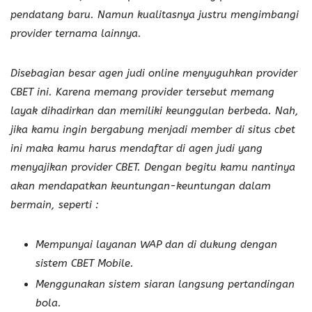
pendatang baru. Namun kualitasnya justru mengimbangi
provider ternama lainnya.
Disebagian besar agen judi online menyuguhkan provider
CBET ini. Karena memang provider tersebut memang
layak dihadirkan dan memiliki keunggulan berbeda. Nah,
jika kamu ingin bergabung menjadi member di situs cbet
ini maka kamu harus mendaftar di agen judi yang
menyajikan provider CBET. Dengan begitu kamu nantinya
akan mendapatkan keuntungan-keuntungan dalam
bermain, seperti :
Mempunyai layanan WAP dan di dukung dengan
sistem CBET Mobile.
Menggunakan sistem siaran langsung pertandingan
bola.