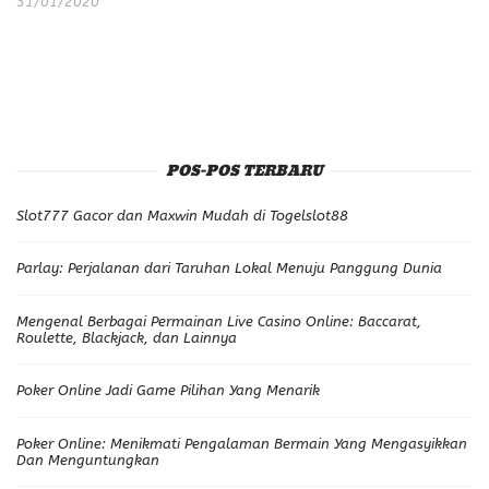
31/01/2020
POS-POS TERBARU
Slot777 Gacor dan Maxwin Mudah di Togelslot88
Parlay: Perjalanan dari Taruhan Lokal Menuju Panggung Dunia
Mengenal Berbagai Permainan Live Casino Online: Baccarat,
Roulette, Blackjack, dan Lainnya
Poker Online Jadi Game Pilihan Yang Menarik
Poker Online: Menikmati Pengalaman Bermain Yang Mengasyikkan
Dan Menguntungkan