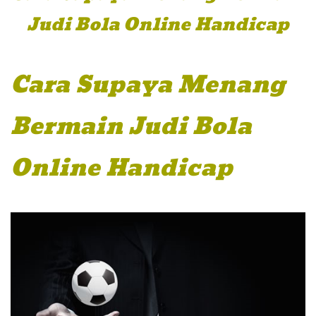
Judi Bola Online Handicap
Cara Supaya Menang
Bermain Judi Bola
Online Handicap