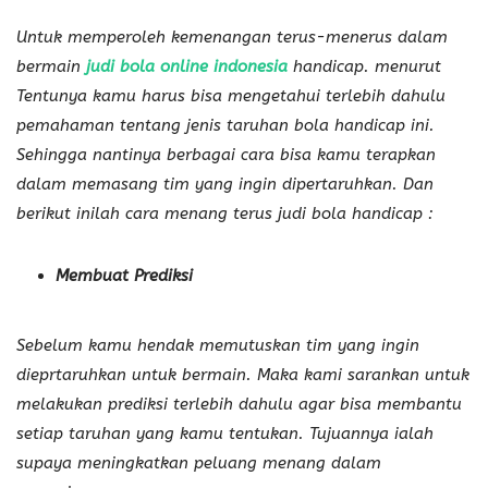
Untuk memperoleh kemenangan terus-menerus dalam
bermain
judi bola online indonesia
handicap. menurut
Tentunya kamu harus bisa mengetahui terlebih dahulu
pemahaman tentang jenis taruhan bola handicap ini.
Sehingga nantinya berbagai cara bisa kamu terapkan
dalam memasang tim yang ingin dipertaruhkan. Dan
berikut inilah cara menang terus judi bola handicap :
Membuat Prediksi
Sebelum kamu hendak memutuskan tim yang ingin
dieprtaruhkan untuk bermain. Maka kami sarankan untuk
melakukan prediksi terlebih dahulu agar bisa membantu
setiap taruhan yang kamu tentukan. Tujuannya ialah
supaya meningkatkan peluang menang dalam