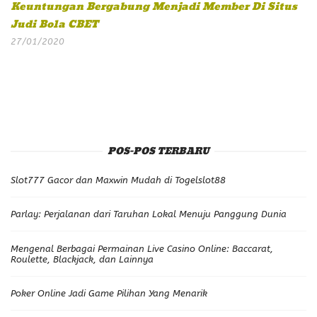
Keuntungan Bergabung Menjadi Member Di Situs
Judi Bola CBET
27/01/2020
POS-POS TERBARU
Slot777 Gacor dan Maxwin Mudah di Togelslot88
Parlay: Perjalanan dari Taruhan Lokal Menuju Panggung Dunia
Mengenal Berbagai Permainan Live Casino Online: Baccarat,
Roulette, Blackjack, dan Lainnya
Poker Online Jadi Game Pilihan Yang Menarik