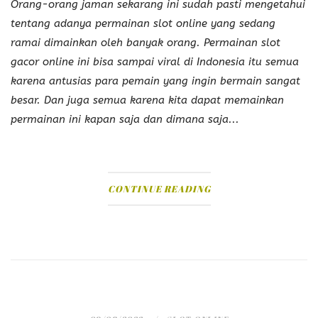
Orang-orang jaman sekarang ini sudah pasti mengetahui
tentang adanya permainan slot online yang sedang
ramai dimainkan oleh banyak orang. Permainan slot
gacor online ini bisa sampai viral di Indonesia itu semua
karena antusias para pemain yang ingin bermain sangat
besar. Dan juga semua karena kita dapat memainkan
permainan ini kapan saja dan dimana saja...
CONTINUE READING