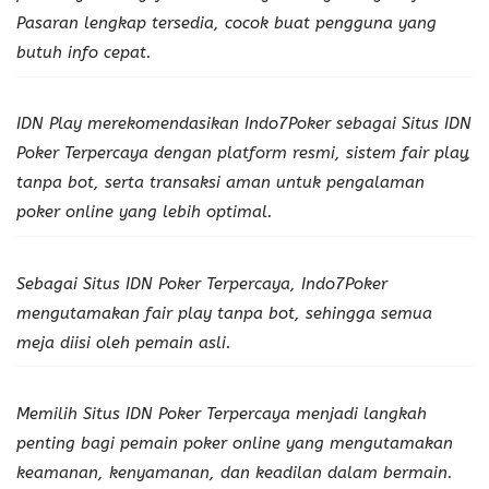
Pasaran lengkap tersedia, cocok buat pengguna yang
butuh info cepat.
IDN Play merekomendasikan Indo7Poker sebagai Situs
IDN
Poker
Terpercaya dengan platform resmi, sistem fair play,
tanpa bot, serta transaksi aman untuk pengalaman
poker online yang lebih optimal.
Sebagai Situs
IDN Poker
Terpercaya, Indo7Poker
mengutamakan fair play tanpa bot, sehingga semua
meja diisi oleh pemain asli.
Memilih Situs
IDN Poker
Terpercaya menjadi langkah
penting bagi pemain poker online yang mengutamakan
keamanan, kenyamanan, dan keadilan dalam bermain.