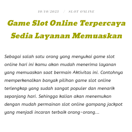
10/10/2023
SLOT ONLINE
Game Slot Online Terpercaya
Sedia Layanan Memuaskan
Sebagai salah satu orang yang menyukai game slot
online hari ini kamu akan mudah menerima layanan
yang memuaskan saat bermain Aktivitas ini. Contohnya
memperkenalkan banyak pilihan game slot online
terlengkap yang sudah sangat populer dan menarik
sepanjang hari. Sehingga kalian akan menemukan
dengan mudah permainan slot online gampang jackpot
yang menjadi incaran terbaik orang-orang...