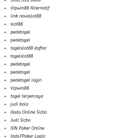
Situs Slot Dana
Vipwin88 Alternatif
link novaslot88
slot88
pedetogel
pedetogel
togelslot88 daftar
togelslot88
pedetogel
pedetogel
pedetogel login
Vipwin88
togel terpercaya
judi bola
Dadu Online Sicbo
Judi Sicbo
IDN Poker Online
Indo7Poker Login