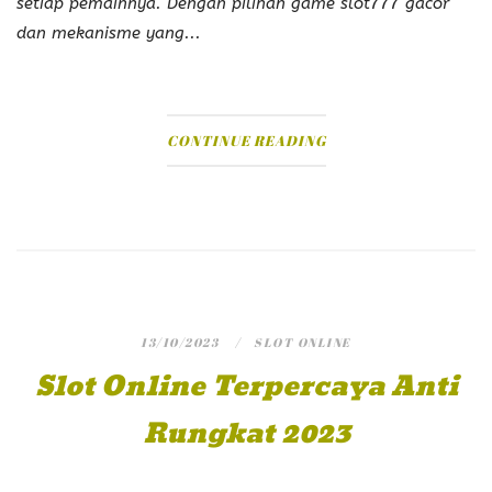
setiap pemainnya. Dengan pilihan game slot777 gacor
dan mekanisme yang...
CONTINUE READING
13/10/2023
SLOT ONLINE
Slot Online Terpercaya Anti
Rungkat 2023