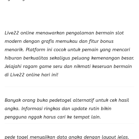
Live22 online menawarkan pengalaman bermain slot
modern dengan grafis memukau dan fitur bonus
menarik. Platform ini cocok untuk pemain yang mencari
hiburan berkualitas sekaligus peluang kemenangan besar.
Jelajahi ragam game seru dan nikmati keseruan bermain
di
Live22 online
hari ini!
Banyak orang buka
pedetogel alternatif
untuk cek hasil
angka. Informasi ringkas dan update rutin bikin
pengguna nggak harus cari ke tempat lain.
pede togel
menyajikan data angka dengan layout jelas.