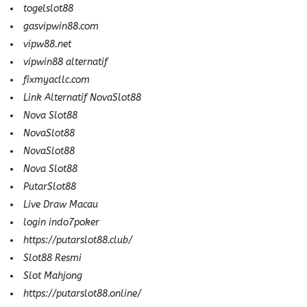
togelslot88
gasvipwin88.com
vipw88.net
vipwin88 alternatif
fixmyacllc.com
Link Alternatif NovaSlot88
Nova Slot88
NovaSlot88
NovaSlot88
Nova Slot88
PutarSlot88
Live Draw Macau
login indo7poker
https://putarslot88.club/
Slot88 Resmi
Slot Mahjong
https://putarslot88.online/