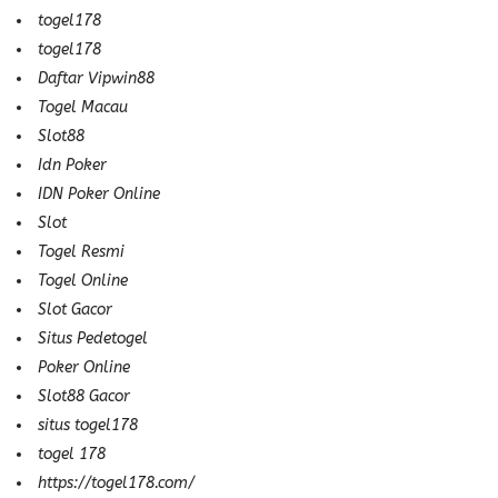
togel178
togel178
Daftar Vipwin88
Togel Macau
Slot88
Idn Poker
IDN Poker Online
Slot
Togel Resmi
Togel Online
Slot Gacor
Situs Pedetogel
Poker Online
Slot88 Gacor
situs togel178
togel 178
https://togel178.com/