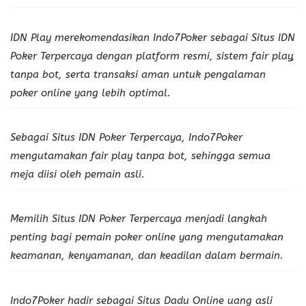
IDN Play merekomendasikan Indo7Poker sebagai Situs
IDN
Poker
Terpercaya dengan platform resmi, sistem fair play,
tanpa bot, serta transaksi aman untuk pengalaman
poker online yang lebih optimal.
Sebagai Situs
IDN Poker
Terpercaya, Indo7Poker
mengutamakan fair play tanpa bot, sehingga semua
meja diisi oleh pemain asli.
Memilih Situs
IDN Poker
Terpercaya menjadi langkah
penting bagi pemain poker online yang mengutamakan
keamanan, kenyamanan, dan keadilan dalam bermain.
Indo7Poker hadir sebagai
Situs Dadu Online
uang asli