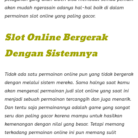
akan mudah ngerasain adanya hal-hal baik di dalam
permainan slot online yang paling gacor.
Slot Online Bergerak
Dengan Sistemnya
Tidak ada satu permainan online pun yang tidak bergerak
dengan melalui sistem mereka. Sama halnya saat kamu
akan mengenal permainan judi slot online yang saat ini
menjadi sebuah permainan tercanggih dan juga menarik.
Dan tentu saja permainannya adalah game yang sangat
seru dan paling gacor karena mampu untuk hasilkan
kemenangan dengan nilai yang besar. Tetapi memang
terkadang permainan online ini pun memang sulit