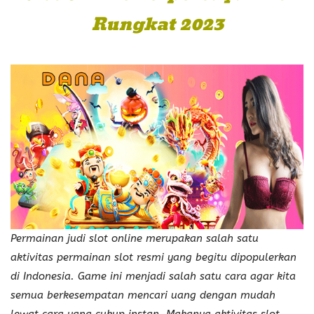
Rungkat 2023
Permainan judi slot online merupakan salah satu
aktivitas permainan slot resmi yang begitu dipopulerkan
di Indonesia. Game ini menjadi salah satu cara agar kita
semua berkesempatan mencari uang dengan mudah