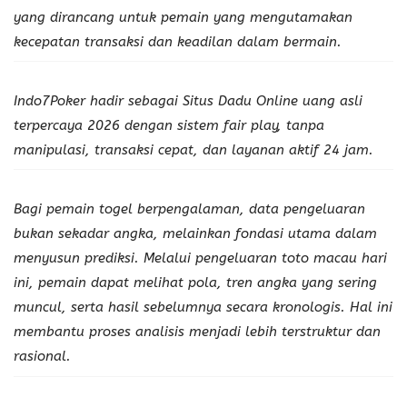
yang dirancang untuk pemain yang mengutamakan
kecepatan transaksi dan keadilan dalam bermain.
Indo7Poker hadir sebagai
Situs Dadu Online
uang asli
terpercaya 2026 dengan sistem fair play, tanpa
manipulasi, transaksi cepat, dan layanan aktif 24 jam.
Bagi pemain togel berpengalaman, data pengeluaran
bukan sekadar angka, melainkan fondasi utama dalam
menyusun prediksi. Melalui pengeluaran
toto macau hari
ini
, pemain dapat melihat pola, tren angka yang sering
muncul, serta hasil sebelumnya secara kronologis. Hal ini
membantu proses analisis menjadi lebih terstruktur dan
rasional.