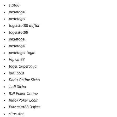
slot88
pedetogel
pedetogel
togelslot88 daftar
togelslot88
pedetogel
pedetogel
pedetogel login
Vipwin88
togel terpercaya
judi bola
Dadu Online Sicbo
Judi Sicbo
IDN Poker Online
Indo7Poker Login
Putarslot88 Daftar
situs slot