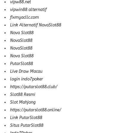
vipw88.net
vipwin88 alternatif
fixmyacllc.com
Link Alternatif NovaSlot88
Nova Slot88
NovaSlot88
NovaSlot88
Nova Slot88
PutarSlot88
Live Draw Macau
login indo7poker
https://putarslot88.club/
Slot88 Resmi
Slot Mahjong
https://putarslot88.online/
Link PutarSlot88
Situs PutarSlot88