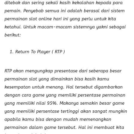
ditebak dan sering sekali kasih kekalahan kepada para
pemain. Penyebab semua ini adalah berasal dari sistem
permainan slot online hari ini yang perlu untuk kita
ketahui. Untuk macam-macam sistemnya yakni sebagai
berikut:
Return To Player ( RTP )
RTP akan mengungkap presentase dari seberapa besar
permainan slot yang dimainkan bisa kasih kamu
kesempatan untuk menang. Hal tersebut digambarkan
dengan cara game yang memiliki persentase permainan
yang memiliki nilai 95%. Makanya semakin besar game
yang memiliki persentase tertinggi akan sangat mungkin
apabila kamu bisa dengan mudah memenangkan
permainan dalam game tersebut. Hal ini membuat kita