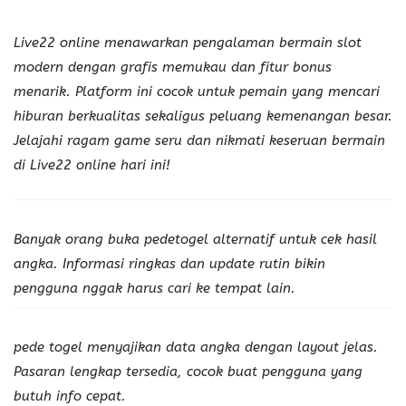
Live22 online menawarkan pengalaman bermain slot
modern dengan grafis memukau dan fitur bonus
menarik. Platform ini cocok untuk pemain yang mencari
hiburan berkualitas sekaligus peluang kemenangan besar.
Jelajahi ragam game seru dan nikmati keseruan bermain
di
Live22 online
hari ini!
Banyak orang buka
pedetogel alternatif
untuk cek hasil
angka. Informasi ringkas dan update rutin bikin
pengguna nggak harus cari ke tempat lain.
pede togel
menyajikan data angka dengan layout jelas.
Pasaran lengkap tersedia, cocok buat pengguna yang
butuh info cepat.