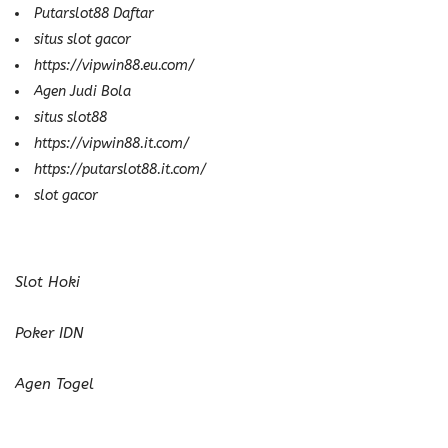
Putarslot88 Daftar
situs slot gacor
https://vipwin88.eu.com/
Agen Judi Bola
situs slot88
https://vipwin88.it.com/
https://putarslot88.it.com/
slot gacor
Slot Hoki
Poker IDN
Agen Togel