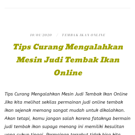
10/01/2020
TEMBAK IKAN ONLINE
Tips Curang Mengalahkan
Mesin Judi Tembak Ikan
Online
Tips Curang Mengalahkan Mesin Judi Tembak Ikan Online
Jika kita melihat sekilas permainan judi online tembak
ikan sejenak memang sangat mudah untuk dikalahkan.
Akan tetapi, kamu jangan salah karena fataknya bermain
judi tembak ikan supaya menang ini memiliki kesulitan
yang cukup tinggi. Permainan tersebut tidak bisa kita