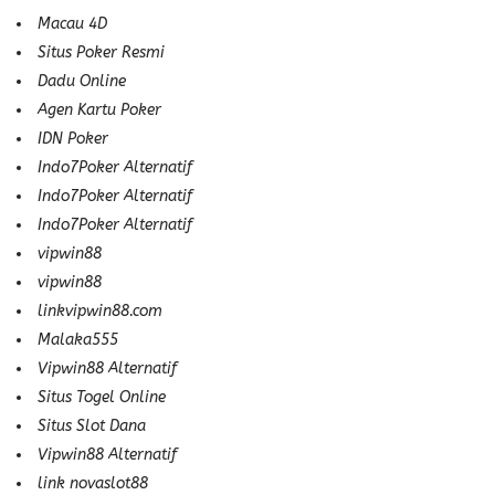
Macau 4D
Situs Poker Resmi
Dadu Online
Agen Kartu Poker
IDN Poker
Indo7Poker Alternatif
Indo7Poker Alternatif
Indo7Poker Alternatif
vipwin88
vipwin88
linkvipwin88.com
Malaka555
Vipwin88 Alternatif
Situs Togel Online
Situs Slot Dana
Vipwin88 Alternatif
link novaslot88