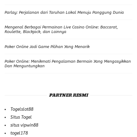
Parlay: Perjalanan dari Taruhan Lokal Menuju Panggung Dunia
Mengenal Berbagai Permainan Live Casino Online: Baccarat,
Roulette, Blackjack, dan Lainnya
Poker Online Jadi Game Pilihan Yang Menarik
Poker Online: Menikmati Pengalaman Bermain Yang Mengasyikkan
Dan Menguntungkan
PARTNER RESMI
Togelslot88
Situs Togel
situs vipwin88
togel178