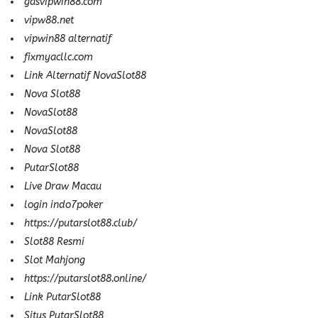
gasvipwin88.com
vipw88.net
vipwin88 alternatif
fixmyacllc.com
Link Alternatif NovaSlot88
Nova Slot88
NovaSlot88
NovaSlot88
Nova Slot88
PutarSlot88
Live Draw Macau
login indo7poker
https://putarslot88.club/
Slot88 Resmi
Slot Mahjong
https://putarslot88.online/
Link PutarSlot88
Situs PutarSlot88