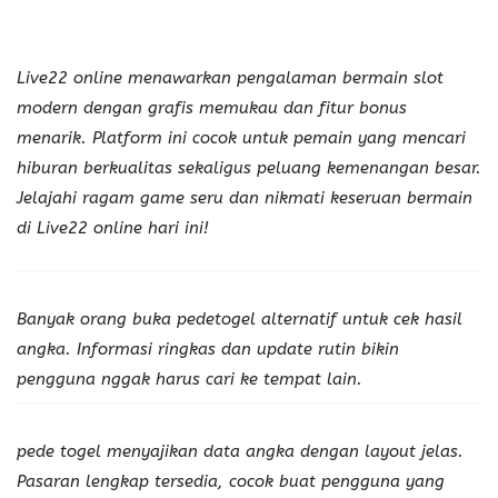
Live22 online menawarkan pengalaman bermain slot
modern dengan grafis memukau dan fitur bonus
menarik. Platform ini cocok untuk pemain yang mencari
hiburan berkualitas sekaligus peluang kemenangan besar.
Jelajahi ragam game seru dan nikmati keseruan bermain
di
Live22 online
hari ini!
Banyak orang buka
pedetogel alternatif
untuk cek hasil
angka. Informasi ringkas dan update rutin bikin
pengguna nggak harus cari ke tempat lain.
pede togel
menyajikan data angka dengan layout jelas.
Pasaran lengkap tersedia, cocok buat pengguna yang