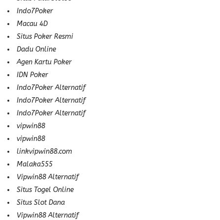
Indo7Poker
Macau 4D
Situs Poker Resmi
Dadu Online
Agen Kartu Poker
IDN Poker
Indo7Poker Alternatif
Indo7Poker Alternatif
Indo7Poker Alternatif
vipwin88
vipwin88
linkvipwin88.com
Malaka555
Vipwin88 Alternatif
Situs Togel Online
Situs Slot Dana
Vipwin88 Alternatif