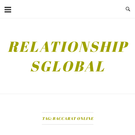
Skip
to
content
RELATIONSHIP
SGLOBAL
TAG:
BACCARAT ONLINE