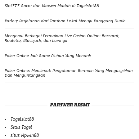
Slot777 Gacor dan Maxwin Mudah di Togelslot88
Parlay: Perjalanan dari Taruhan Lokal Menuju Panggung Dunia
Mengenal Berbagai Permainan Live Casino Online: Baccarat,
Roulette, Blackjack, dan Lainnya
Poker Online Jadi Game Pilihan Yang Menarik
Poker Online: Menikmati Pengalaman Bermain Yang Mengasyikkan
Dan Menguntungkan
PARTNER RESMI
Togelslot88
Situs Togel
situs vipwin88