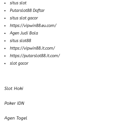
situs slot
Putarslot88 Daftar
situs slot gacor
https://vipwin88.eu.com/
Agen Judi Bola
situs slot88
https://vipwin88.it.com/
https://putarslot88.it.com/
slot gacor
Slot Hoki
Poker IDN
Agen Togel